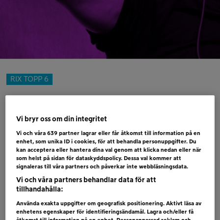
RIX TOPP 6
RIX TOPP 6 – 14 DECEMBER
14 december, 2017
Vi bryr oss om din integritet
Vi och våra
639
partner lagrar eller får åtkomst till information på en
1 ( 1) ED SHEERAN & BEYONCE – PERFEC
enhet, som unika ID i cookies, för att behandla personuppgifter. Du
kan acceptera eller hantera dina val genom att klicka nedan eller när
2 ( 3) JOAKIM LUNDELL – ONLY HUMAN
som helst på sidan för dataskyddspolicy. Dessa val kommer att
3 (NY) CHRIS KLÄFFORD – TREADING WATER
signaleras till våra partners och påverkar inte webbläsningsdata.
4 ( 3) LUIS FONSI & DEMI LOVATO – ÉCHAME
Vi och våra partners behandlar data för att
tillhandahålla:
LA CULPA
Använda exakta uppgifter om geografisk positionering. Aktivt läsa av
5 ( 4) SELENA GOMEZ – WOLVES
enhetens egenskaper för identifieringsändamål. Lagra och/eller få