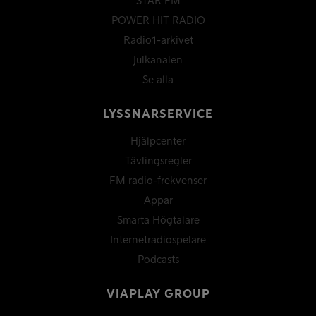
STAR FM
POWER HIT RADIO
Radio1-arkivet
Julkanalen
Se alla
LYSSNARSERVICE
Hjälpcenter
Tävlingsregler
FM radio-frekvenser
Appar
Smarta Högtalare
Internetradiospelare
Podcasts
VIAPLAY GROUP