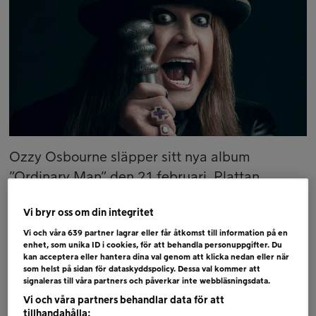
Ozzy Osbourne släpper sitt nya album
”Ordinary Man” den 21 februari. Plattan
innehåller bl.a. singeln ”Under The Graveyard”
Vi bryr oss om din integritet
och med på skivan medverkar Slash & Duff
McKagan (GNR), Chad Smith (Red Hot Chili
Vi och våra
639
partner lagrar eller får åtkomst till information på en
enhet, som unika ID i cookies, för att behandla personuppgifter. Du
Peppers), Elton John mfl.
kan acceptera eller hantera dina val genom att klicka nedan eller när
som helst på sidan för dataskyddspolicy. Dessa val kommer att
Nu har du chansen att vinna gästlisteplatser till
signaleras till våra partners och påverkar inte webbläsningsdata.
förhandslyssningspartyt i Stockholm den 20
Vi och våra partners behandlar data för att
februari samt ett exklusivt vinylpaket eller en
tillhandahålla: