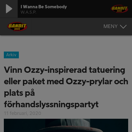
I Wanna Be Somebody
W.A.S.P.
MENY
Arkiv
Vinn Ozzy-inspirerad tatuering
eller paket med Ozzy-prylar och
plats på
förhandslyssningspartyt
11 februari, 2020