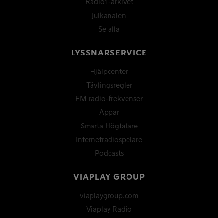
Radio1-arkivet
Julkanalen
Se alla
LYSSNARSERVICE
Hjälpcenter
Tävlingsregler
FM radio-frekvenser
Appar
Smarta Högtalare
Internetradiospelare
Podcasts
VIAPLAY GROUP
viaplaygroup.com
Viaplay Radio