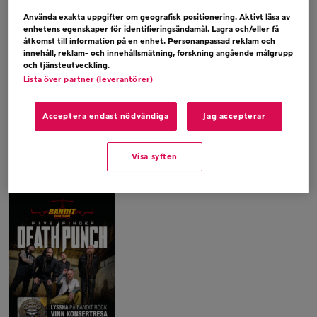
dras fredag den 7 augusti.
Använda exakta uppgifter om geografisk positionering. Aktivt läsa av
Biljetter till bandets spelning på Avicii Arena
enhetens egenskaper för identifieringsändamål. Lagra och/eller få
åtkomst till information på en enhet. Personanpassad reklam och
den 20 februari ligger i potten som tröstpriser.
innehåll, reklam- och innehållsmätning, forskning angående målgrupp
och tjänsteutveckling.
Lista över partner (leverantörer)
Åldersgräns 18 år.
Vinsten avser flygresa från Arlanda, hotell och
Acceptera endast nödvändiga
Jag accepterar
konsertbiljetter för 2 personer.
Vinnaren samt sällskap ansvarar själva för
Visa syften
ESTA-ansökan (visum till USA).