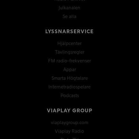
Julkanalen
Se alla
LYSSNARSERVICE
Hjälpcenter
Tävlingsregler
FM radio-frekvenser
Appar
Smarta Högtalare
Internetradiospelare
Podcasts
VIAPLAY GROUP
viaplaygroup.com
Viaplay Radio