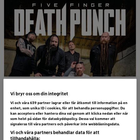
Lyssna efter Five Finger Death Punch på
Bandit Rock fr.o.m. den 3 augusti och ring in på
Vi bryr oss om din integritet
90290, så har du möjlighet att vinna en
Vi och våra
639
partner lagrar eller får åtkomst till information på en
enhet, som unika ID i cookies, för att behandla personuppgifter. Du
konsertresa för dig och en polare och se Five
kan acceptera eller hantera dina val genom att klicka nedan eller när
som helst på sidan för dataskyddspolicy. Dessa val kommer att
Finger Death Punch live i Florida i höst!
signaleras till våra partners och påverkar inte webbläsningsdata.
Vi och våra partners behandlar data för att
Den slutgiltliga vinnaren bland de tävlande
tillhandahålla: