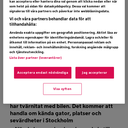
Den 30 mars-15 april är det enligt lag sista
kan acceptera eller hantera dina val genom att klicka nedan eller när
som helst på sidan för dataskyddspolicy. Dessa val kommer att
dagen att byta till sommardäck!
signaleras till våra partners och påverkar inte webbläsningsdata.
Är du en av dem som upptäckt att däcken ej
Vi och våra partners behandlar data för att
tillhandahålla:
håller måttet, att slitatget är ojämnt eller
mönsterdjupet är mindre än 1,6 millimeter?
Använda exakta uppgifter om geografisk positionering. Aktivt läsa av
enhetens egenskaper för identifieringsändamål. Lagra och/eller få
åtkomst till information på en enhet. Personanpassad reklam och
Tävla om en helt ny uppsättning sommardäck
innehåll, reklam- och innehållsmätning, forskning angående målgrupp
och tjänsteutveckling.
och rädda sommaren!
Lista över partner (leverantörer)
Tävla:
Acceptera endast nödvändiga
Jag accepterar
– Lyssna på Bandit varje vardagsmorgon kl
Visa syften
08:00, då du via ledtrådar ska lista ut vart i
Stockholm Bollnäs-Martin och Richie Puzz
har tvärnitat med bilen. Det kommer att
handla om kända gator, platser och
sevärdheter i Stockholm