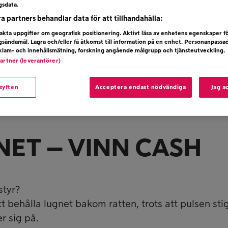
gsdata.
ra partners behandlar data för att tillhandahålla:
kta uppgifter om geografisk positionering. Aktivt läsa av enhetens egenskaper f
ngsändamål. Lagra och/eller få åtkomst till information på en enhet. Personanpassa
eklam- och innehållsmätning, forskning angående målgrupp och tjänsteutveckling.
partner (leverantörer)
 syften
Acceptera endast nödvändiga
Jag a
NET – VINN CASH
styr?
tt behålla lugnet bakom ratten, trots att pulsen stig
r sig på.