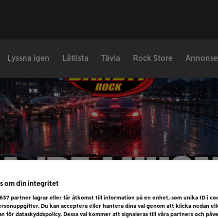
Lyssna igen
Låtlista
Tävla
Rock Store
Annonse
s om din integritet
637
partner lagrar eller får åtkomst till information på en enhet, som unika ID i coo
rsonuppgifter. Du kan acceptera eller hantera dina val genom att klicka nedan el
dan för dataskyddspolicy. Dessa val kommer att signaleras till våra partners och påv