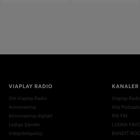
VIAPLAY RADIO
KANALER
Om Viaplay Radio
Viaplay Radi
Annonsering
Alla Podcasts
Annonsering digitalt
RIX FM
Lediga tjänster
LUGNA FAV
Integritetspolicy
BANDIT RO