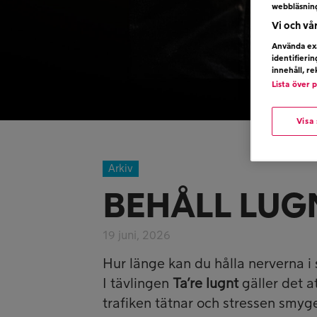
webbläsnin
Vi och vå
Använda exa
identifieri
innehåll, r
Lista över 
Visa
Arkiv
BEHÅLL LUG
19 juni, 2026
Hur länge kan du hålla nerverna i 
I tävlingen
Ta’re lugnt
gäller det a
trafiken tätnar och stressen smyge