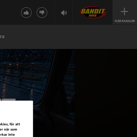
FLER KANALER
ra
kies, för att
ler när som
erkar inte