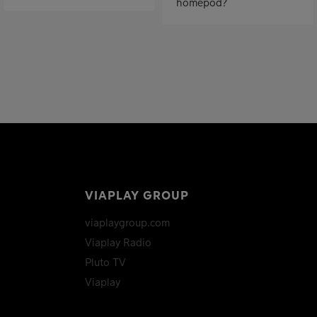
homepod?
VIAPLAY GROUP
viaplaygroup.com
Viaplay Radio
Pluto TV
Viaplay