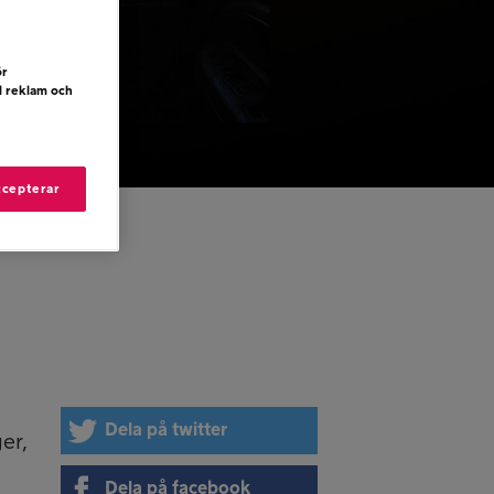
ör
d reklam och
ccepterar
Dela på twitter
er,
Dela på facebook