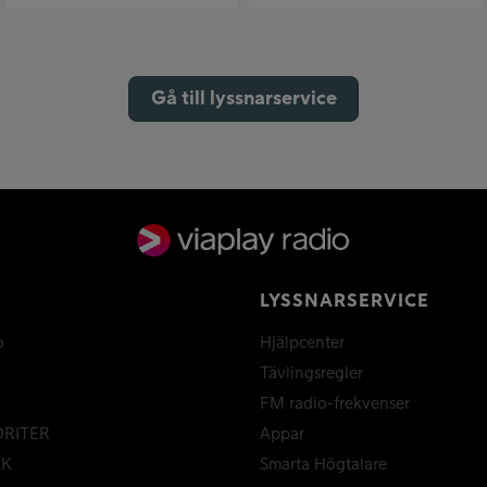
Gå till lyssnarservice
LYSSNARSERVICE
o
Hjälpcenter
Tävlingsregler
FM radio-frekvenser
ORITER
Appar
CK
Smarta Högtalare