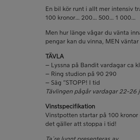
En bil kör runt i allt mer intensiv 
100 kronor… 200… 500… 1 000…
Men hur länge vågar du vänta inn
pengar kan du vinna, MEN väntar d
TÄVLA
– Lyssna på Bandit vardagar ca k
– Ring studion på 90 290
– Säg ”STOPP! I tid
Tävlingen pågår vardagar 22-26 
Vinstspecifikation
Vinstpotten startar på 100 kronor 
det gäller att stoppa i tid!
Ta´re lugnt presenteras av