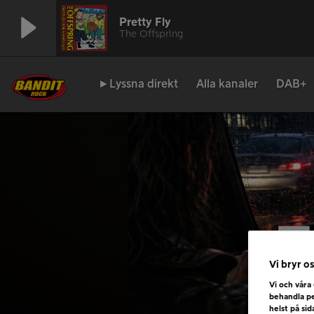
Pretty Fly
The Offspring
►Lyssna direkt
Alla kanaler
DAB+
Vi bryr os
Vi och våra
behandla pe
helst på si