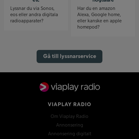
etc
högtalare
Lyssnar du via Sonos,
Har du en amazon
eos eller andra digitala
Alexa, Google home,
radioapparater?
eller kanske en apple
homepod?
Gå till lyssnarservice
VIAPLAY RADIO
Om Viaplay Radio
Annonsering
Annonsering digitalt