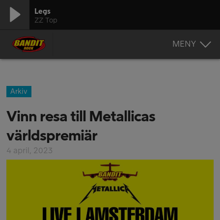
Legs
ZZ Top
MENY
Arkiv
Vinn resa till Metallicas
världspremiär
4 april, 2023