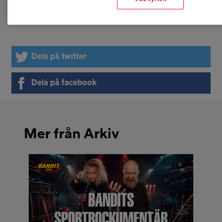
Läs tävlingsregler här
Dela på twitter
Dela på facebook
Mer från Arkiv