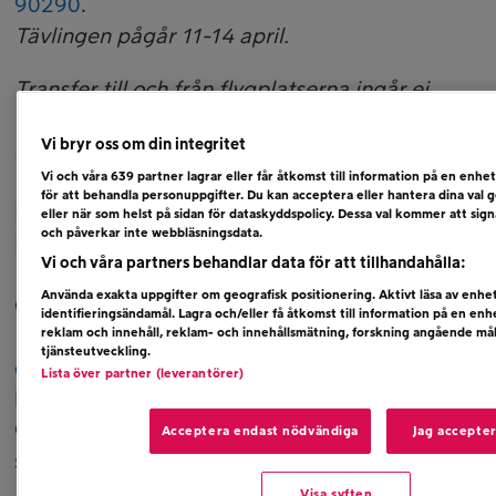
90290
.
Tävlingen pågår 11-14 april.
Transfer till och från flygplatserna ingår ej.
Ev. turistskatt på plats betalas av vinnaren på
Vi bryr oss om din integritet
hotellet.
Vi och våra
639
partner lagrar eller får åtkomst till information på en enhet
för att behandla personuppgifter. Du kan acceptera eller hantera dina val 
Metallica ”72 Seasons” – 14 april.
eller när som helst på sidan för dataskyddspolicy. Dessa val kommer att signa
och påverkar inte webbläsningsdata.
Bengans –
Vi och våra partners behandlar data för att tillhandahålla:
https://www.bengans.se/sv/artiklar/minishops/m
Använda exakta uppgifter om geografisk positionering. Aktivt läsa av enh
Ginza –
identifieringsändamål. Lagra och/eller få åtkomst till information på en en
https://www.ginza.se/artist/metallica/96971?
reklam och innehåll, reklam- och innehållsmätning, forskning angående m
tjänsteutveckling.
gclid=Cj0KCQjww4-
Lista över partner (leverantörer)
hBhCtARIsAC9gR3aWegg20VZjmTQkUqTh032v
CDON –
https://cdon.se/musik/metallica-72-
Acceptera endast nödvändiga
Jag accepte
seasons-p112678701
Visa syften