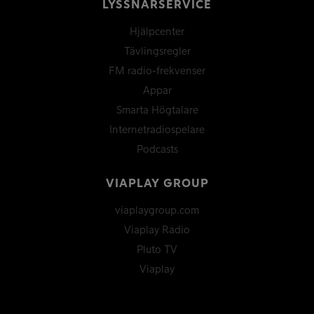
LYSSNARSERVICE
Hjälpcenter
Tävlingsregler
FM radio-frekvenser
Appar
Smarta Högtalare
Internetradiospelare
Podcasts
VIAPLAY GROUP
viaplaygroup.com
Viaplay Radio
Pluto TV
Viaplay