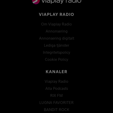
VIAPLAY RADIO
Om Viaplay Radio
Annonsering
Annonsering digitalt
Lediga tjänster
Integritetspolicy
Cookie Policy
KANALER
Viaplay Radio
Alla Podcasts
RIX FM
LUGNA FAVORITER
BANDIT ROCK