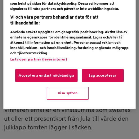
att vara på tårna och stoppa tomten innan han
som helst på sidan för dataskyddspolicy. Dessa val kommer att
signaleras till våra partners och påverkar inte webbläsningsdata.
lägger ner DIN önskade julklapp! I Julaffären
Vi och våra partners behandlar data för att
finns allt, en elcykel, marmeladkulor, en
tillhandahålla:
airfryer, ett verktygspaket, en bettskena eller
Använda exakta uppgifter om geografisk positionering. Aktivt läsa av
vad sägs om en 65 tums TV? Julmorrons
enhetens egenskaper för identifieringsändamål. Lagra och/eller få
åtkomst till information på en enhet. Personanpassad reklam och
Julaffär öppnar varje vardag kl 08.
innehåll, reklam- och innehållsmätning, forskning angående målgrupp
och tjänsteutveckling.
Tävla
Lista över partner (leverantörer)
Ring in till studion på telefon 90211 på angiven
Acceptera endast nödvändiga
Jag accepterar
signal ca kl 08 vardagar.
Tävlingen pågår 1-19 december
Visa syften
Vinstspecifikation
Vinnaren erhåller en vinstsumma som swishas
ut eller ett presentkort från Jula till värde den
julklapp tomten lägger i säcken.