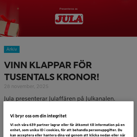
Arkiv
VINN KLAPPAR FÖR
TUSENTALS KRONOR!
28 november, 2025
Jula presenterar Julaffären på Julkanalen.
Varje morgon öppnar Julmorron upp Julaffären,
Vi bryr oss om din integritet
där du har chansen att vinna klappar för
Vi och våra
639
partner lagrar eller får åtkomst till information på en
tusentals kronor. Det gäller för dig som lyssnar
enhet, som unika ID i cookies, för att behandla personuppgifter. Du
kan acceptera eller hantera dina val genom att klicka nedan eller när