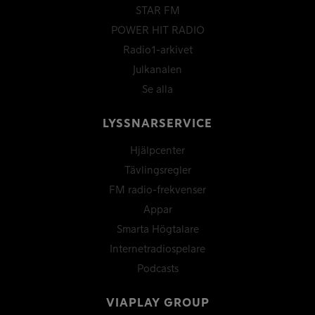
STAR FM
POWER HIT RADIO
Radio1-arkivet
Julkanalen
Se alla
LYSSNARSERVICE
Hjälpcenter
Tävlingsregler
FM radio-frekvenser
Appar
Smarta Högtalare
Internetradiospelare
Podcasts
VIAPLAY GROUP