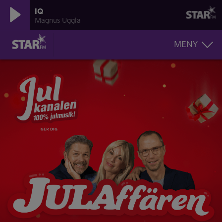
IQ
Magnus Uggla
MENY