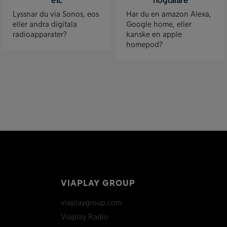
etc
högtalare
Lyssnar du via Sonos, eos
Har du en amazon Alexa,
eller andra digitala
Google home, eller
radioapparater?
kanske en apple
homepod?
VIAPLAY GROUP
viaplaygroup.com
Viaplay Radio