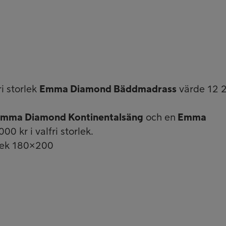
i storlek
Emma Diamond Bäddmadrass
värde 12 
mma Diamond Kontinentalsäng
och en
Emma
0 kr i valfri storlek.
rlek 180×200