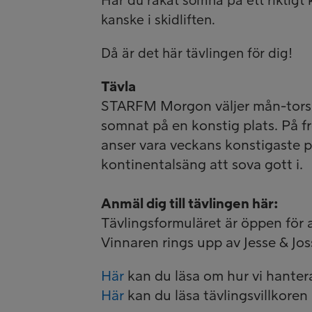
Har du råkat somna på ett riktigt k
kanske i skidliften.
Då är det här tävlingen för dig!
Tävla
STARFM Morgon väljer mån-tors u
somnat på en konstig plats. På fr
anser vara veckans konstigaste p
kontinentalsäng att sova gott i.
Anmäl dig till tävlingen här:
Tävlingsformuläret är öppen för a
Vinnaren rings upp av Jesse & Jo
Här
kan du läsa om hur vi hanter
Här
kan du läsa tävlingsvillkoren