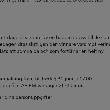
onstigt ställe? T.ex på jobbet, på bröllopet eller
t dagens vinnare av en bäddmadrass till de so
edagen dras slutligen den vinnare vars motivering
lats att somna på och som förtjänar en helt ny
nmälning fram till fredag 30 juni kl 07.00
ssan på STAR FM vardagar 26-30 juni.
ar dina personuppgifter