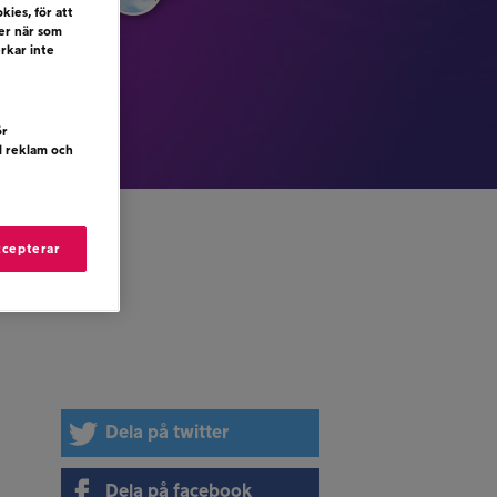
kies, för att
ler när som
erkar inte
ör
d reklam och
ccepterar
Dela på twitter
Dela på facebook