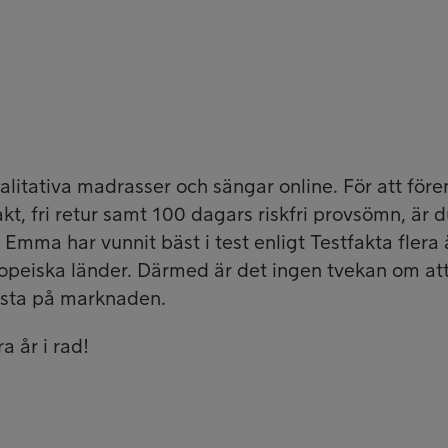
alitativa madrasser och sängar online. För att före
kt, fri retur samt 100 dagars riskfri provsömn, är 
 Emma har vunnit bäst i test enligt Testfakta flera å
uropeiska länder. Därmed är det ingen tvekan om at
ästa på marknaden.
a år i rad!