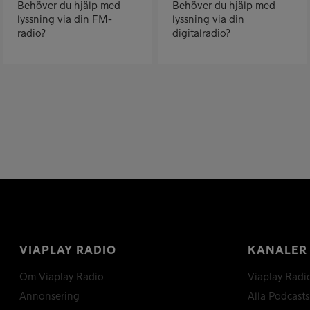
Behöver du hjälp med
Behöver du hjälp med
lyssning via din FM-
lyssning via din
radio?
digitalradio?
VIAPLAY RADIO
KANALER
Om Viaplay Radio
Viaplay Radi
Annonsering
Alla Podcasts