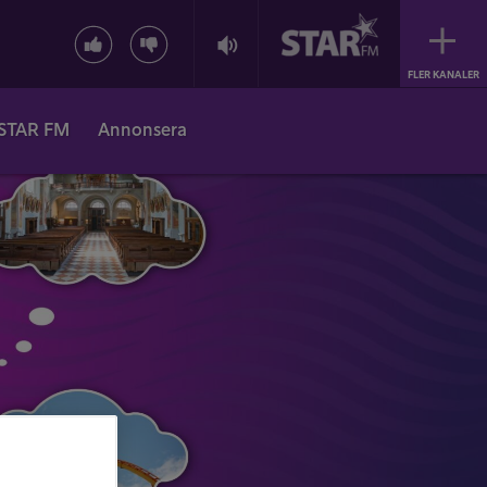
FLER KANALER
STAR FM
Annonsera