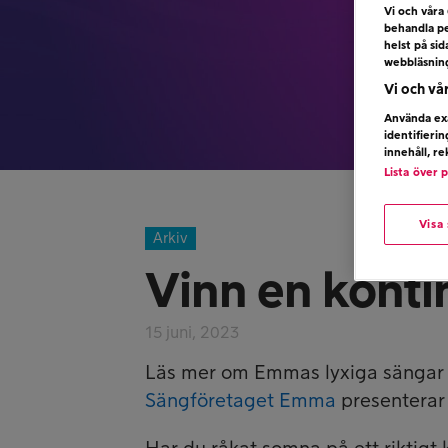
Vi och våra
behandla pe
helst på si
webbläsnin
Vi och vå
Använda exa
identifieri
innehåll, r
Lista över 
Visa
Arkiv
Vinn en konti
15 juni, 2023
Läs mer om Emmas lyxiga sängar
Sängföretaget Emma
presentera