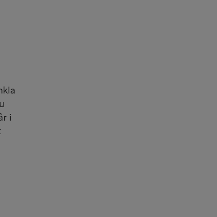
nkla
du
r i
t