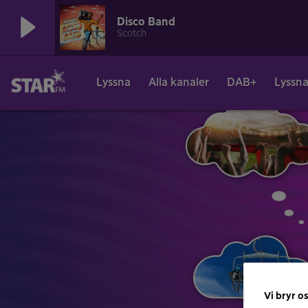
Disco Band
Scotch
Lyssna
Alla kanaler
DAB+
Lyssna
Vi bryr os