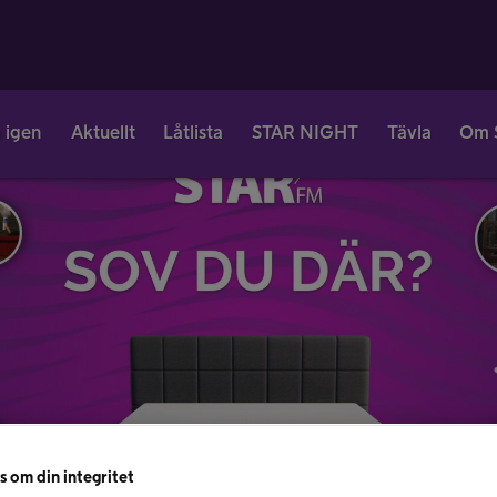
 igen
Aktuellt
Låtlista
STAR NIGHT
Tävla
Om 
s om din integritet