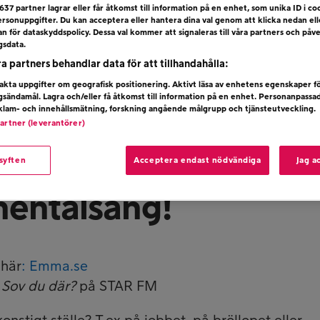
637
partner lagrar eller får åtkomst till information på en enhet, som unika ID i coo
rsonuppgifter. Du kan acceptera eller hantera dina val genom att klicka nedan el
dan för dataskyddspolicy. Dessa val kommer att signaleras till våra partners och påv
gsdata.
ra partners behandlar data för att tillhandahålla:
kta uppgifter om geografisk positionering. Aktivt läsa av enhetens egenskaper f
ngsändamål. Lagra och/eller få åtkomst till information på en enhet. Personanpassa
eklam- och innehållsmätning, forskning angående målgrupp och tjänsteutveckling.
partner (leverantörer)
 syften
Acceptera endast nödvändiga
Jag a
nentalsäng!
 här
: Emma.se
r
Sov du där?
på STAR FM