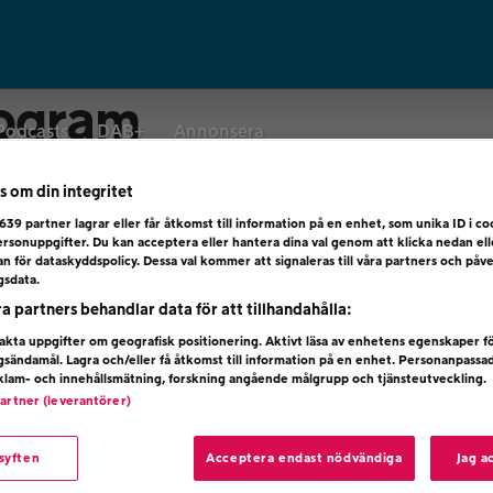
rogram
Podcasts
DAB+
Annonsera
s om din integritet
639
partner lagrar eller får åtkomst till information på en enhet, som unika ID i coo
rsonuppgifter. Du kan acceptera eller hantera dina val genom att klicka nedan el
dan för dataskyddspolicy. Dessa val kommer att signaleras till våra partners och påv
gsdata.
ra partners behandlar data för att tillhandahålla:
kta uppgifter om geografisk positionering. Aktivt läsa av enhetens egenskaper f
ngsändamål. Lagra och/eller få åtkomst till information på en enhet. Personanpassa
eklam- och innehållsmätning, forskning angående målgrupp och tjänsteutveckling.
partner (leverantörer)
snarservice - vad vill du ha hjälp 
 syften
Acceptera endast nödvändiga
Jag a