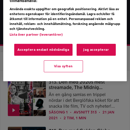
tillhandahålla:
kostnaden för XBox Game Pass förblir oförändrad
efter upprörda reaktion...
Visa mer
Använda exakta uppgifter om geografisk positionering. Aktivt läsa av
enhetens egenskaper för identifieringsändamål. Lagra och/eller få
åtkomst till information på en enhet. Personanpassad reklam och
innehåll, reklam- och innehållsmätning, forskning angående målgrupp
och tjänsteutveckling.
Lista över partner (leverantörer)
Acceptera endast nödvändiga
Jag accepterar
Om Podden
Avsnitt
Visa syften
313. Den med 2020s mest
streamade, The Midnig...
Än en gång samlas en trippel
nördar i det Berglöfska köket för att
snacka lite film, TV och nyheter!...
SÄSONG 1
AVSNITT 313
21 JAN
●
●
2021
2 TIM, 1 MIN
●