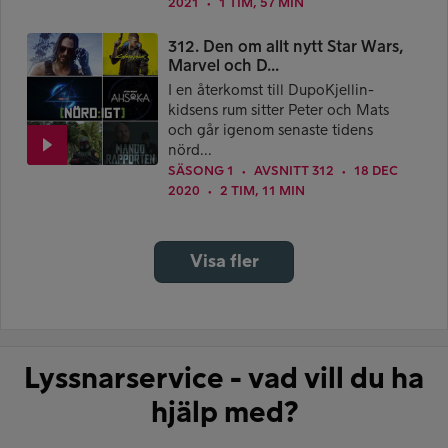
2021
1 TIM, 57 MIN
●
312. Den om allt nytt Star Wars,
Marvel och D...
I en återkomst till DupoKjellin-
kidsens rum sitter Peter och Mats
och går igenom senaste tidens
nörd...
SÄSONG 1
AVSNITT 312
18 DEC
●
●
2020
2 TIM, 11 MIN
●
Visa fler
Lyssnarservice - vad vill du ha
hjälp med?