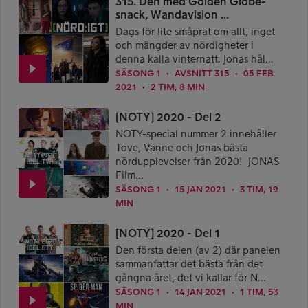
315. Den med Golden Globe-
snack, Wandavision ...
Dags för lite småprat om allt, inget
och mängder av nördigheter i
denna kalla vinternatt. Jonas hål...
SÄSONG 1
AVSNITT 315
05 FEB
●
●
2021
2 TIM, 8 MIN
●
[NOTY] 2020 - Del 2
NOTY-special nummer 2 innehåller
Tove, Vanne och Jonas bästa
nördupplevelser från 2020! JONAS
Film...
SÄSONG 1
15 JAN 2021
3 TIM, 19
●
●
MIN
[NOTY] 2020 - Del 1
Den första delen (av 2) där panelen
sammanfattar det bästa från det
gångna året, det vi kallar för N...
SÄSONG 1
14 JAN 2021
1 TIM, 53
●
●
MIN