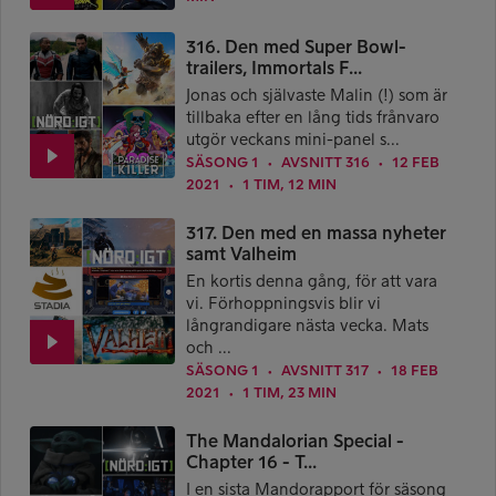
316. Den med Super Bowl-
trailers, Immortals F...
Jonas och självaste Malin (!) som är
tillbaka efter en lång tids frånvaro
utgör veckans mini-panel s...
SÄSONG 1
AVSNITT 316
12 FEB
●
●
2021
1 TIM, 12 MIN
●
317. Den med en massa nyheter
samt Valheim
En kortis denna gång, för att vara
vi. Förhoppningsvis blir vi
långrandigare nästa vecka. Mats
och ...
SÄSONG 1
AVSNITT 317
18 FEB
●
●
2021
1 TIM, 23 MIN
●
The Mandalorian Special -
Chapter 16 - T...
I en sista Mandorapport för säsong