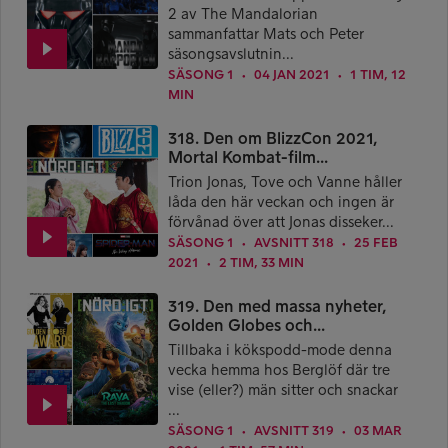
2 av The Mandalorian
sammanfattar Mats och Peter
säsongsavslutnin...
SÄSONG 1
04 JAN 2021
1 TIM, 12
●
●
MIN
318. Den om BlizzCon 2021,
Mortal Kombat-film...
Trion Jonas, Tove och Vanne håller
låda den här veckan och ingen är
förvånad över att Jonas disseker...
SÄSONG 1
AVSNITT 318
25 FEB
●
●
2021
2 TIM, 33 MIN
●
319. Den med massa nyheter,
Golden Globes och...
Tillbaka i kökspodd-mode denna
vecka hemma hos Berglöf där tre
vise (eller?) män sitter och snackar
...
SÄSONG 1
AVSNITT 319
03 MAR
●
●