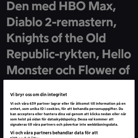
Den med HBO Max,
Diablo 2-remastern,
Knights of the Old
Republic-rykten, Hello
Monster och Flower of
Evil
Vi bryr oss om din integritet
SÄSONG 1
AVSNITT 314
28 JAN 2021
1 TIM, 36 MIN
●
●
●
Den dynamiska duon Jonas och Tove håller låda om
Vi och våra
639
partner lagrar eller får åtkomst till information på en
enhet, som unika ID i cookies, för att behandla personuppgifter. Du
nördvärldens nyheter denna vecka. Och så blir det lite
kan acceptera eller hantera dina val genom att klicka nedan eller när
K-drama också förstås.
som helst på sidan för dataskyddspolicy. Dessa val kommer att
signaleras till våra partners och påverkar inte webbläsningsdata.
Vi hoppar raskt in i veckans nyhetsskörd och pratar
Vi och våra partners behandlar data för att
bland annat om säljsuccén för Xbox Series X, att