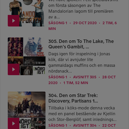
om första säsongen av The
Mandalorian lagom till premiären
av a...
SÄSONG 1
29 OCT 2020
2 TIM, 6
●
●
MIN
305. Den om To The Lake, The
Queen's Gambit, ...
Dags igen för inspelning i Jonas
kök, där vi avnjuter lite
gammaldags muffins och en massa
nördsnack...
SÄSONG 1
AVSNITT 305
28 OCT
●
●
2020
1 TIM, 52 MIN
●
304. Den om Star Trek:
Discovery, Partisans 1...
Tillbaka i köks-mode denna vecka
med en panel bestående av Kjellin
och Stor-Berglöf, samt inlednings...
SÄSONG 1
AVSNITT 304
22 OCT
●
●