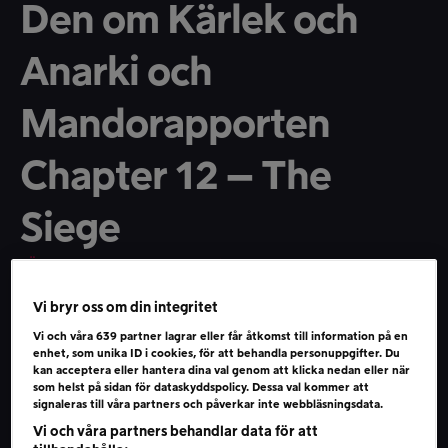
Den om Kärlek och
Anarki och
Mandorapporten
Chapter 12 – The
Siege
SÄSONG 1
AVSNITT 309
26 NOV 2020
2 TIM, 15 MIN
●
●
●
Veckans podd bjuder på ett nyhetssvep, en svensk
Netflix-serie och en obligatorisk Mandorapport. We
Vi bryr oss om din integritet
have spoken!
Vi och våra
639
partner lagrar eller får åtkomst till information på en
enhet, som unika ID i cookies, för att behandla personuppgifter. Du
Inledningsvis sitter Berglöf och Kjellin hemma hos den
kan acceptera eller hantera dina val genom att klicka nedan eller när
förstnämnde och drar igenom veckans höjdpunkter i
som helst på sidan för dataskyddspolicy. Dessa val kommer att
nördnyhetsväg, såsom släppdatum för såväl Wonder
signaleras till våra partners och påverkar inte webbläsningsdata.
Woman 1984 som Far Cry 6, snack ...
Visa mer
Vi och våra partners behandlar data för att