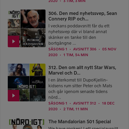
2020
3 TIM, 3 MIN
●
306. Den med nyhetssvep, Sean
Connery RIP och...
I veckans poddavsnitt får du ett
nyhetssvep där vi bland annat
skänker en tanke till den
bortgångne ...
SÄSONG 1
AVSNITT 306
05 NOV
●
●
2020
1 TIM, 54 MIN
●
312. Den om allt nytt Star Wars,
Marvel och D...
I en återkomst till DupoKjellin-
kidsens rum sitter Peter och Mats
och går igenom senaste tidens
nörd...
SÄSONG 1
AVSNITT 312
18 DEC
●
●
2020
2 TIM, 11 MIN
●
The Mandalorian S01 Special
We have spoken! I ett specialavsnitt