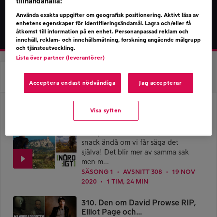
tillhandahålla:
Använda exakta uppgifter om geografisk positionering. Aktivt läsa av
enhetens egenskaper för identifieringsändamål. Lagra och/eller få
åtkomst till information på en enhet. Personanpassad reklam och
innehåll, reklam- och innehållsmätning, forskning angående målgrupp
och tjänsteutveckling.
Lista över partner (leverantörer)
Om Podden
Avsnitt
Acceptera endast nödvändiga
Jag accepterar
308. Den med mer Assasin's
Visa syften
Creed: Valhalla oc...
Kort podd denna vecka, men bra
snack ändå om vi får säga det
själva! Det blir mer av samma sak
men m...
SÄSONG 1
AVSNITT 308
19 NOV
●
●
2020
1 TIM, 24 MIN
●
310. Den om David Prowse RIP,
Elliot Page och...