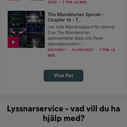
2020
1 TIM, 40 MIN
●
The Mandalorian Special -
Chapter 16 - T...
I en sista Mandorapport för säsong
2 av The Mandalorian
sammanfattar Mats och Peter
säsongsavslutnin...
SÄSONG 1
04 JAN 2021
1 TIM, 12
●
●
MIN
Visa fler
Lyssnarservice - vad vill du ha
hjälp med?