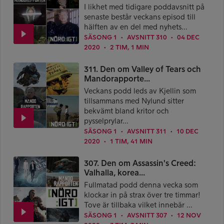
I likhet med tidigare poddavsnitt på
senaste består veckans episod till
hälften av en del med nyhets...
SÄSONG 1
AVSNITT 310
04 DEC
●
●
2020
2 TIM, 1 MIN
●
311. Den om Valley of Tears och
Mandorapporte...
Veckans podd leds av Kjellin som
tillsammans med Nylund sitter
bekvämt bland kritor och
pysselprylar...
SÄSONG 1
AVSNITT 311
10 DEC
●
●
2020
1 TIM, 41 MIN
●
307. Den om Assassin's Creed:
Valhalla, korea...
Fullmatad podd denna vecka som
klockar in på strax över tre timmar!
Tove är tillbaka vilket innebär ...
SÄSONG 1
AVSNITT 307
12 NOV
●
●