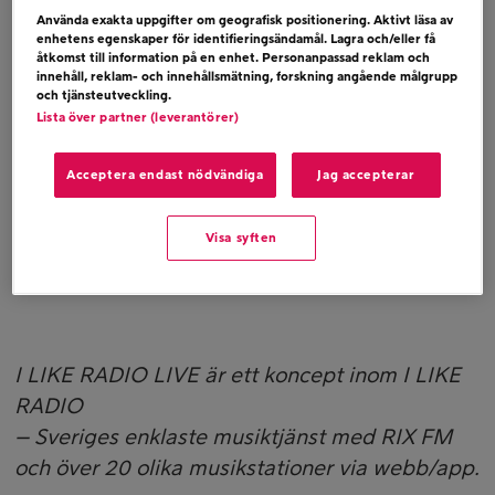
Använda exakta uppgifter om geografisk positionering. Aktivt läsa av
intervjun kan ses nedan.
enhetens egenskaper för identifieringsändamål. Lagra och/eller få
åtkomst till information på en enhet. Personanpassad reklam och
innehåll, reklam- och innehållsmätning, forskning angående målgrupp
och tjänsteutveckling.
Lista över partner (leverantörer)
Acceptera endast nödvändiga
Jag accepterar
Visa syften
I LIKE RADIO LIVE är ett koncept inom I LIKE
RADIO
– Sveriges enklaste musiktjänst med RIX FM
och över 20 olika musikstationer via webb/app.