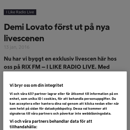
I Like Radio Live
Demi Lovato först ut på nya
livescenen
13 jan, 2016
Nu har vi byggt en exklusiv livescen här hos
oss på RIX FM – I LIKE RADIO LIVE. Med
jämna mellanrum kommer vi bjuda in artister,
allt från nya stjärnskott till etablerade
Vi bryr oss om din integritet
världsstjärnor.
Vi och våra
637
partner lagrar eller får åtkomst till information på en
enhet, som unika ID i cookies, för att behandla personuppgifter. Du
kan acceptera eller hantera dina val genom att klicka nedan eller när
Först ut var amerikanska superstjärnan Demi
som helst på sidan för dataskyddspolicy. Dessa val kommer att
Lovato. Ca 100 lyckliga fans fick vara med om
signaleras till våra partners och påverkar inte webbläsningsdata.
den intima spelningen i I LIKE RADIO LIVE-
Vi och våra partners behandlar data för att
tillhandahålla:
studion. Hela spelningen och den efterföljande